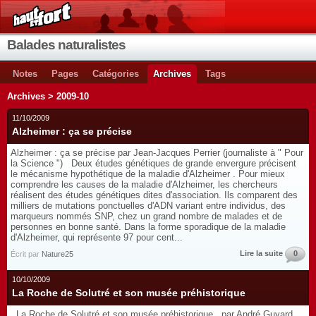
Balades naturalistes
Notes
Pages
Catégories
Archives
Tags
Archives > 2009-10
11/10/2009
Alzheimer : ça se précise
Alzheimer : ça se précise par Jean-Jacques Perrier (journaliste à " Pour
la Science ") Deux études génétiques de grande envergure précisent
le mécanisme hypothétique de la maladie d'Alzheimer . Pour mieux
comprendre les causes de la maladie d'Alzheimer, les chercheurs
réalisent des études génétiques dites d'association. Ils comparent des
milliers de mutations ponctuelles d'ADN variant entre individus, des
marqueurs nommés SNP, chez un grand nombre de malades et de
personnes en bonne santé. Dans la forme sporadique de la maladie
d'Alzheimer, qui représente 97 pour cent...
Lire la suite
0
Écrit par
Nature25
10/10/2009
La Roche de Solutré et son musée préhistorique
La Roche de Solutré et son musée préhistorique par André Guyard