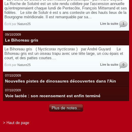
La Roche de Solutré est un site rendu célèbre par l'ascension annuelle
qu'entreprenaient chaque lundi de Pentecôte, François Mitterrand et ses
fidèles. Le site de Solutr é est s ans conteste un des hauts lieux de la
Bourgogne méridionale. Il est remarquable par sa...
Lire la suite
1
Écrit par
Nature25
09/10/2009
Le Bihoreau gris
Le Bihoreau gris ( Nycticorax nycticorax ) par André Guyard Le
Bihoreau gris est un oiseau trapu avec une tête large, un cou épais et
court, et des pattes courtes....
Lire la suite
0
Écrit par
Nature25
07/10/2009
Nouvelles pistes de dinosaures découvertes dans l'Ain
07/10/2009
Voie lactée : son recensement est enfin terminé
Plus de notes...
> Haut de page