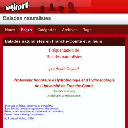
Balades naturalistes
Notes
Pages
Catégories
Archives
Tags
Balades naturalistes en Franche-Comté et ailleurs
Fréquentation de
Balades naturalistes
par André Guyard
Professeur honoraire d'Hydrobiologie et d'Hydroécologie
de l'Université de Franche-Comté
Objectifs de ce blog
Statistiques de fréquentation
Si tu sais méditer, observer et connaître,
Sans jamais devenir sceptique ou destructeur,
Rêver, mais sans laisser ton rêve être ton maître,
Penser sans n'être qu'un penseur…
If
, Rudyard Kipling, 1896.