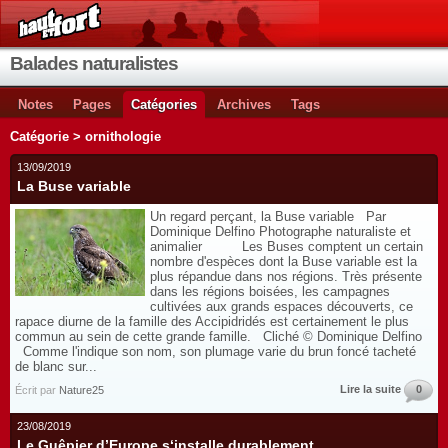
Balades naturalistes
Notes
Pages
Catégories
Archives
Tags
Catégorie > ornithologie
13/09/2019
La Buse variable
Un regard perçant, la Buse variable Par
Dominique Delfino Photographe naturaliste et
animalier Les Buses comptent un certain
nombre d'espèces dont la Buse variable est la
plus répandue dans nos régions. Très présente
dans les régions boisées, les campagnes
cultivées aux grands espaces découverts, ce
rapace diurne de la famille des Accipidridés est certainement le plus
commun au sein de cette grande famille. Cliché © Dominique Delfino
Comme l'indique son nom, son plumage varie du brun foncé tacheté
de blanc sur...
Lire la suite
0
Écrit par
Nature25
23/08/2019
Le Guêpier d’Europe s‘installe durablement