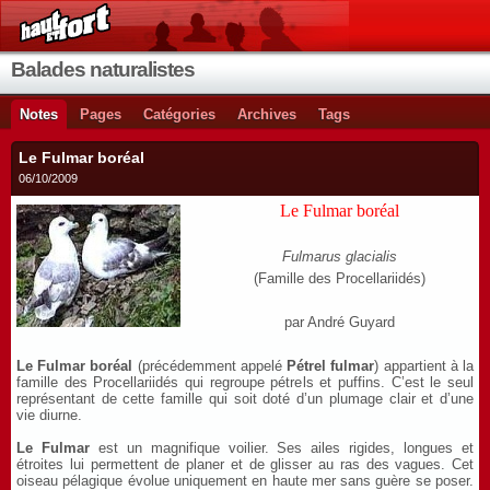
Balades naturalistes
Notes
Pages
Catégories
Archives
Tags
Le Fulmar boréal
06/10/2009
Le Fulmar boréal
Fulmarus glacialis
(Famille des Procellariidés)
par André Guyard
Le Fulmar boréal
(précédemment appelé
Pétrel fulmar
) appartient à la
famille des Procellariidés qui regroupe pétrels et puffins. C’est le seul
représentant de cette famille qui soit doté d’un plumage clair et d’une
vie diurne.
Le Fulmar
est un magnifique voilier. Ses ailes rigides, longues et
étroites lui permettent de planer et de glisser au ras des vagues. Cet
oiseau pélagique évolue uniquement en haute mer sans guère se poser.