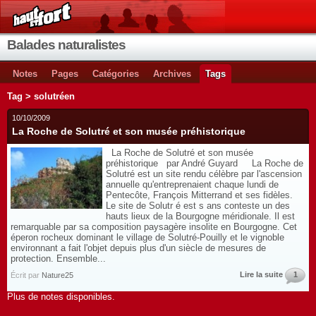
Balades naturalistes
Notes
Pages
Catégories
Archives
Tags
Tag > solutréen
10/10/2009
La Roche de Solutré et son musée préhistorique
La Roche de Solutré et son musée
préhistorique par André Guyard La Roche de
Solutré est un site rendu célèbre par l'ascension
annuelle qu'entreprenaient chaque lundi de
Pentecôte, François Mitterrand et ses fidèles.
Le site de Solutr é est s ans conteste un des
hauts lieux de la Bourgogne méridionale. Il est
remarquable par sa composition paysagère insolite en Bourgogne. Cet
éperon rocheux dominant le village de Solutré-Pouilly et le vignoble
environnant a fait l'objet depuis plus d'un siècle de mesures de
protection. Ensemble...
Lire la suite
1
Écrit par
Nature25
Plus de notes disponibles.