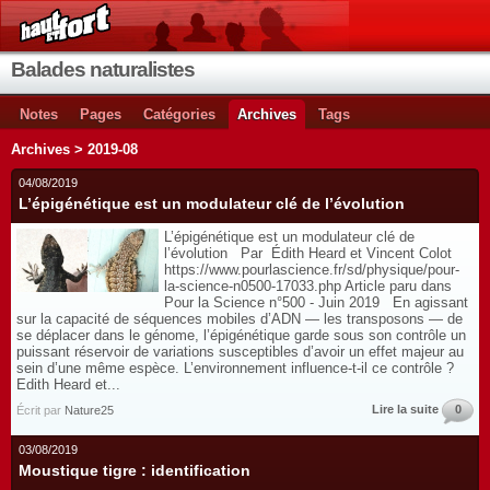
Balades naturalistes
Notes
Pages
Catégories
Archives
Tags
Archives > 2019-08
04/08/2019
L’épigénétique est un modulateur clé de l’évolution
L’épigénétique est un modulateur clé de
l’évolution Par Édith Heard et Vincent Colot
https://www.pourlascience.fr/sd/physique/pour-
la-science-n0500-17033.php Article paru dans
Pour la Science n°500 - Juin 2019 En agissant
sur la capacité de séquences mobiles d’ADN — les transposons — de
se déplacer dans le génome, l’épigénétique garde sous son contrôle un
puissant réservoir de variations susceptibles d’avoir un effet majeur au
sein d’une même espèce. L’environnement influence-t-il ce contrôle ?
Edith Heard et...
Lire la suite
0
Écrit par
Nature25
03/08/2019
Moustique tigre : identification