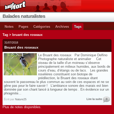
Balades naturalistes
Notes
Pages
Catégories
Archives
Tags
Tag > bruant des roseaux
31/07/2018
Bruant des roseaux
Le Bruant des roseaux Par Dominique Delfino
Photographe naturaliste et animalier Cet
oiseau de la taille d’un moineau s’observe
principalement en milieux humides, aux bords de
cours d’eau, d’étangs ou de lacs. Les grandes
roselières constituent son biotope de
prédilection, le Bruant des roseaux étant
souvent le passereau le plus commun au sein de ces espaces et ne se
gêne pas pour le faire savoir ! L'ambiance sonore des marais est bien
dominée par son chant lancé à longueur de temps . En évidence sur un
phragmite...
Lire la suite
0
Écrit par
Nature25
Plus de notes disponibles.