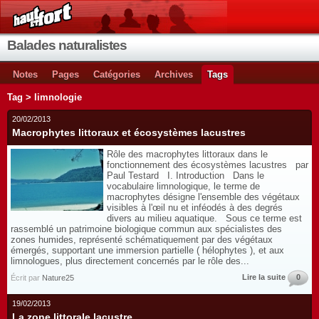
Balades naturalistes
Notes
Pages
Catégories
Archives
Tags
Tag > limnologie
20/02/2013
Macrophytes littoraux et écosystèmes lacustres
Rôle des macrophytes littoraux dans le
fonctionnement des écosystèmes lacustres par
Paul Testard I. Introduction Dans le
vocabulaire limnologique, le terme de
macrophytes désigne l'ensemble des végétaux
visibles à l'œil nu et inféodés à des degrés
divers au milieu aquatique. Sous ce terme est
rassemblé un patrimoine biologique commun aux spécialistes des
zones humides, représenté schématiquement par des végétaux
émergés, supportant une immersion partielle ( hélophytes ), et aux
limnologues, plus directement concernés par le rôle des...
Lire la suite
0
Écrit par
Nature25
19/02/2013
La zone littorale lacustre