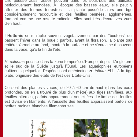
Elle pousse aussi assez souvent dans les sous-bois des aulnaies
périodiquement inondées. À l'époque des basses eaux, elle peut y
affecter des formes terrestres : la plante possède alors une tige
considérablement raccourcie et des feuilles pennées, agglomérées,
formant comme une rosette radicale. Elles sont très décoratives vues
d'en haut.
L'
Hottonie
se multiplie souvent végétativement par des "boutons" qui
passent l'hiver dans la boue ; parfois, avant la floraison, la plante tout
entière s'arrache au fond, monte à la surface et ne s'enracine à nouveau
dans la vase, qu'à la fin de l'été.
H.
palustris
pousse dans la zone tempérée d'Europe, depuis l'Angleterre
et le sud de la Suède jusqu'à l'Oural. Les aquariophiles européens
cultivent quelquefois l'espèce nord-américaine
H.
influta
ELL. à la tige
plate, originaire des états de l'est des États-Unis.
Ce sont des plantes vivaces, de 20 à 60 cm de haut (dans les eaux
profondes, on en a trouvé de plus d'un mètre) aux tiges ramifiées, aux
feuilles alternes, parfois apparemment verticillées. Le limbe des feuilles
est divisé en filaments. À l'aisselle des feuilles apparaissent parfois de
petites racines blanches filamenteuses.