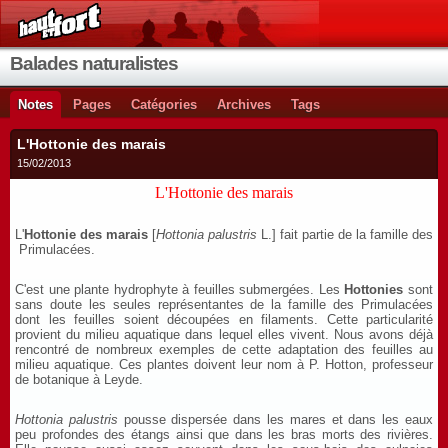
Balades naturalistes
Notes
Pages
Catégories
Archives
Tags
L'Hottonie des marais
15/02/2013
L'Hottonie des marais
L'
Hottonie des marais
[
Hottonia
palustris
L.] fait partie de la famille des
Primulacées.
C'est une plante hydrophyte à feuilles submergées. Les
Hottonies
sont
sans doute les seules représentantes de la famille des Primulacées
dont les feuilles soient découpées en filaments. Cette particularité
provient du milieu aquatique dans lequel elles vivent. Nous avons déjà
rencontré de nombreux exemples de cette adaptation des feuilles au
milieu aquatique. Ces plantes doivent leur nom à P. Hotton, professeur
de botanique à Leyde.
Hottonia
palustris
pousse dispersée dans les mares et dans les eaux
peu profondes des étangs ainsi que dans les bras morts des rivières.