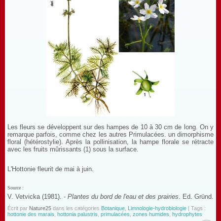
Les fleurs se développent sur des hampes de 10 à 30 cm de long. On y
remarque parfois, comme chez les autres Primulacées. un dimorphisme
floral (hétérostylie). Après la pollinisation, la hampe florale se rétracte
avec les fruits mûrissants (1) sous la surface.
L'Hottonie fleurit de mai à juin.
Source :
V. Vetvicka (1981). -
Plantes du bord de l'eau et des prairies
. Ed. Gründ.
Écrit par
Nature25
dans les catégories
Botanique
,
Limnologie-hydrobiologie
| Tags :
hottonie des marais
,
hottonia palustris
,
primulacées
,
zones humides
,
hydrophytes