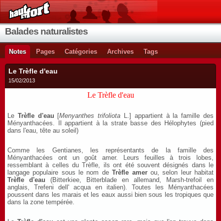
Balades naturalistes
Notes
Pages
Catégories
Archives
Tags
Le Trèfle d'eau
15/02/2013
Le Trèfle d'eau
Le
Trèfle d'eau
[
Menyanthes
trifoli
o
ta
L.] appartient à la famille des
Ményanthacées. Il appartient à la strate basse des Hélophytes (pied
dans l'eau, tête au soleil)
Comme les Gentianes, les représentants de la famille des
Ményanthacées ont un goût amer. Leurs feuilles à trois lobes,
ressemblant à celles du Trèfle, ils ont été souvent désignés dans le
langage populaire sous le nom de
Trèfle amer
ou, selon leur habitat
Trèfle d'eau
(Bitterkiee, Bitterblade en allemand, Marsh-trefoil en
anglais, Trefeni dell' acqua en italien). Toutes les Ményanthacées
poussent dans les marais et les eaux aussi bien sous les tropiques que
dans la zone tempérée.