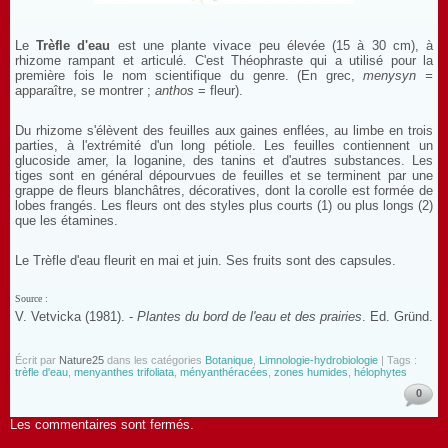
Le
Trèfle d'eau
est une plante vivace peu élevée (15 à 30 cm), à
rhizome rampant et articulé. C'est Théophraste qui a utilisé pour la
première fois le nom scientifique du genre. (En grec,
menysyn =
apparaître, se montrer ;
anthos
= fleur).
Du rhizome s'élèvent des feuilles aux gaines enflées, au limbe en trois
parties, à l'extrémité d'un long pétiole. Les feuilles contiennent un
glucoside amer, la loganine, des tanins et d'autres substances. Les
tiges sont en général dépourvues de feuilles et se terminent par une
grappe de fleurs blanchâtres, décoratives, dont la corolle est formée de
lobes frangés. Les fleurs ont des styles plus courts (1) ou plus longs (2)
que les étamines.
Le Trèfle d'eau fleurit en mai et juin. Ses fruits sont des capsules.
Source :
V. Vetvicka (1981). -
Plantes du bord de l'eau et des prairies
. Ed. Gründ.
Écrit par
Nature25
dans les catégories
Botanique
,
Limnologie-hydrobiologie
| Tags :
trèfle d'eau
,
menyanthes trifoliata
,
ményanthéracées
,
zones humides
,
hélophytes
0
Les commentaires sont fermés.