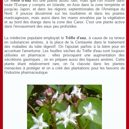
Le
Trèfle d'eau
est une plante assez rare, mais que l'on trouve dans
toute l'Europe y compris en Islande, en Asie dans la zone tempérée et
jusqu'au Japon, et dans les régions septentrionales de l'Amérique du
Nord. Il pousse disséminé sur les tourbières et dans les prairies
marécageuses, mais aussi dans les mares envahies par la végétation
et au bord des étangs dans la zone des Carex. C'est une plante active
dans l'envasement des eaux peu profondes.
La médecine populaire employait le
Trèfle d'eau
, à cause de sa teneur
en substances amères, à la place de la Centaurée dans le traitement
des maladies du tube digestif. On l'ajoutait parfois à la bière pour en
accentuer l'amertume. Les feuilles sèches du Trèfle d'eau sont toujours
utilisées en pharmacie : elles provoquent une augmentation des
sécrétions gastriques ; on en prépare aussi des liqueurs amères. Cette
plante étant relativement rare, on l'a classée dans les plantes
menacées à protéger et on a créé des plantations pour les besoins de
l'industrie pharmaceutique.