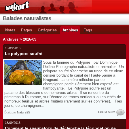
Balades naturalistes
Notes
Pages
Catégories
Archives
Tags
Archives > 2016-09
19/09/2016
Le polypore soufré
Sous la lumière du Polypore par Dominique
Delfino Photographe naturaliste et animalier Un
polypore soufré s'accroche au tronc de ce vieux
cerisier bordant le canal de H aute-Saône à
Brognard. La lumière réfléchie par ce
champignon particulièrement bien exposé est
flamboyante. Le Polypore soufré est un
parasite des blessure s de nombreux arbres. Il se rencontre du
printemps à l'automne, sur l'écorce de troncs verticaux ou couchés de
nombreux feuillus et arbres fruitiers (rarement sur les conifères). Très
jeune, ce champignon...
Lire la suite
0
Écrit par
Nature25
18/09/2016
Comment le spermatozoïde déclenche la fécondation de