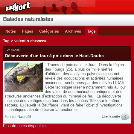
Balades naturalistes
Notes
Pages
Catégories
Archives
Tags
Tag > valentin chevassu
12/09/2016
Découverte d'un four à poix dans le Haut-Doubs
Traces de poix dans le Jura Dans la région
des Fourgs (25), à plus de mille mètres
d’altitude, des analyses palynologiques ont
révélé des occupations et activités humaines
anciennes, confirmées par des relevés LIDAR.
Cette technique laser a notamment mis au jour
des voies de communication antiques et des
structures anciennes d’extraction du minerai de fer. La découverte
inopinée des vestiges d’un four dans les années 1990 sur le même
secteur, au lieu-dit la Beuffarde, vient de faire l’objet d’investigations
scientifiques afin de préciser la fonction et...
Lire la suite
0
Écrit par
Nature25
Plus de notes disponibles.