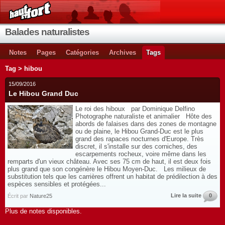
Balades naturalistes
Notes
Pages
Catégories
Archives
Tags
Tag > hibou
15/09/2016
Le Hibou Grand Duc
Le roi des hiboux par Dominique Delfino
Photographe naturaliste et animalier Hôte des
abords de falaises dans des zones de montagne
ou de plaine, le Hibou Grand-Duc est le plus
grand des rapaces nocturnes d'Europe. Très
discret, il s'installe sur des corniches, des
escarpements rocheux, voire même dans les
remparts d'un vieux château. Avec ses 75 cm de haut, il est deux fois
plus grand que son congénère le Hibou Moyen-Duc. Les milieux de
substitution tels que les carrières offrent un habitat de prédilection à des
espèces sensibles et protégées...
Lire la suite
0
Écrit par
Nature25
Plus de notes disponibles.