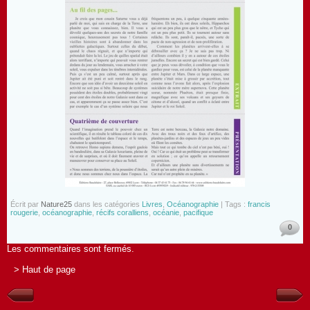
Écrit par
Nature25
dans les catégories
Livres
,
Océanographie
| Tags :
francis
rougerie
,
océanographie
,
récifs coralliens
,
océanie
,
pacifique
0
Les commentaires sont fermés.
> Haut de page