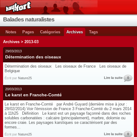
Balades naturalistes
Notes
Pages
Catégories
Archives
Tags
Archives > 2013-03
29/03/2013
Détermination des oiseaux
Détermination des oiseaux Les oiseaux de France Les oiseaux de
Belgique
Lire la suite
0
Écrit par
Nature25
20/03/2013
Le karst en Franche-Comté
Le karst en Franche-Comté par André Guyard (dernière mise à jour :
28/02/2014) Voir l'émission de France 3 Franche-Comté du 2 mars 2014
à 11h25 Définition Le karst est un paysage façonné dans des roches
solubles carbonatées : calcaire (principalement), marbre, dolomie ou
encore craie. Les paysages karstiques se caractérisent par des
formes...
Lire la suite
0
Écrit par
Nature25