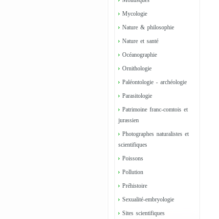
Mollusques
Mycologie
Nature & philosophie
Nature et santé
Océanographie
Ornithologie
Paléontologie - archéologie
Parasitologie
Patrimoine franc-comtois et
jurassien
Photographes naturalistes et
scientifiques
Poissons
Pollution
Préhistoire
Sexualité-embryologie
Sites scientifiques