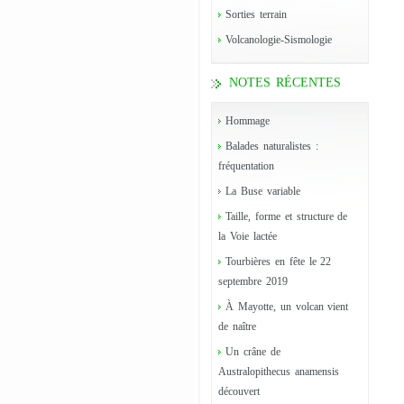
Sorties terrain
Volcanologie-Sismologie
NOTES RÉCENTES
Hommage
Balades naturalistes :
fréquentation
La Buse variable
Taille, forme et structure de
la Voie lactée
Tourbières en fête le 22
septembre 2019
À Mayotte, un volcan vient
de naître
Un crâne de
Australopithecus anamensis
découvert