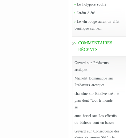
Le Polypore soufré
Jardin d’été
Le vin rouge aurait un effet
bénéfique sur le...
COMMENTAIRES
RÉCENTS
Guyard
sur
Prédateurs
arctiques
Michelat Dominiuque
sur
Prédateurs arctiques
chanoine
sur
Biodiversité : le
plan dont "tout le monde
se...
anne bretel
sur
Les effectifs
du blaireau sont en baisse
Guyard
sur
Conséquence des