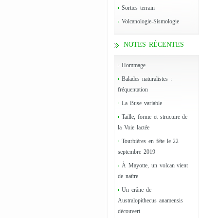
Sorties terrain
Volcanologie-Sismologie
NOTES RÉCENTES
Hommage
Balades naturalistes :
fréquentation
La Buse variable
Taille, forme et structure de
la Voie lactée
Tourbières en fête le 22
septembre 2019
À Mayotte, un volcan vient
de naître
Un crâne de
Australopithecus anamensis
découvert