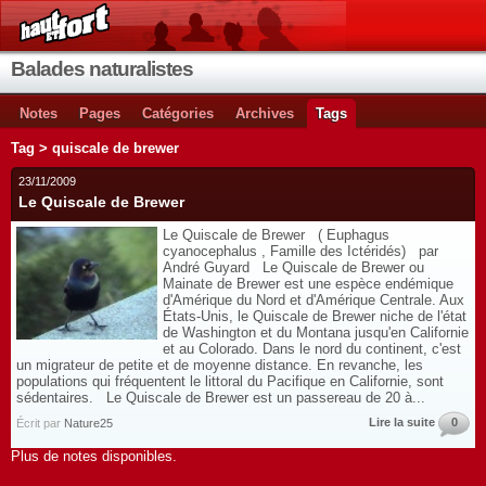
Balades naturalistes
Notes
Pages
Catégories
Archives
Tags
Tag > quiscale de brewer
23/11/2009
Le Quiscale de Brewer
Le Quiscale de Brewer ( Euphagus
cyanocephalus , Famille des Ictéridés) par
André Guyard Le Quiscale de Brewer ou
Mainate de Brewer est une espèce endémique
d'Amérique du Nord et d'Amérique Centrale. Aux
États-Unis, le Quiscale de Brewer niche de l'état
de Washington et du Montana jusqu'en Californie
et au Colorado. Dans le nord du continent, c'est
un migrateur de petite et de moyenne distance. En revanche, les
populations qui fréquentent le littoral du Pacifique en Californie, sont
sédentaires. Le Quiscale de Brewer est un passereau de 20 à...
Lire la suite
0
Écrit par
Nature25
Plus de notes disponibles.