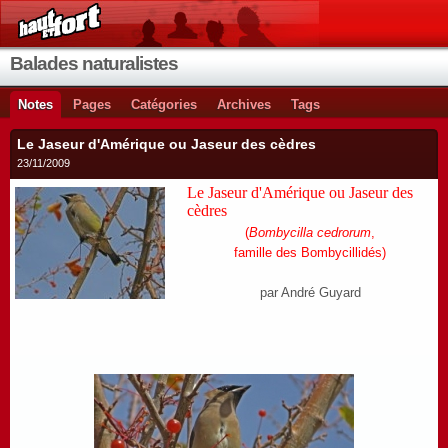
Balades naturalistes
Notes
Pages
Catégories
Archives
Tags
Le Jaseur d'Amérique ou Jaseur des cèdres
23/11/2009
Le Jaseur d'Amérique ou Jaseur des
cèdres
(
Bombycilla cedrorum
,
famille des Bombycillidés)
par André Guyard