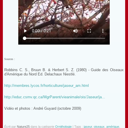
Sources :
Robbins C. S., Bruun B. & Herbert S. Z. (1980) - Guide des Oiseaux
d'Amérique du Nord Ed. Delachaux Niestlé.
http://membres.lycos.fr/horticulture/jaseur_am.html
http://educ.csmv.qc.ca/MgrParent/vieanimale/ois/Jaseur/ja...
Vidéo et photos : André Guyard (octobre 2009)
Écrit par
Nature25
dans la catégorie
Ornithologie
| Tags :
jaseur
,
oiseaux
,
amérique
,