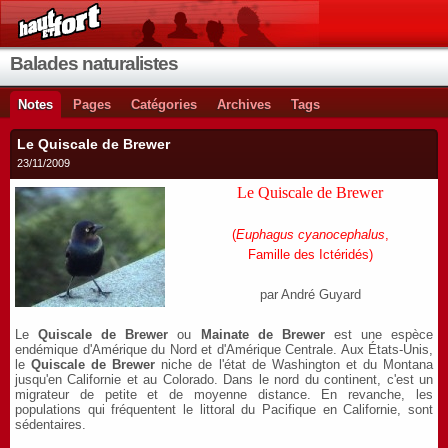
Balades naturalistes
Notes
Pages
Catégories
Archives
Tags
Le Quiscale de Brewer
23/11/2009
Le Quiscale de Brewer
(
Euphagus cyanocephalus
,
Famille des Ictéridés)
par André Guyard
Le
Quiscale de Brewer
ou
Mainate de Brewer
est une espèce
endémique d'Amérique du Nord et d'Amérique Centrale. Aux États-Unis,
le
Quiscale de Brewer
niche de l'état de Washington et du Montana
jusqu'en Californie et au Colorado. Dans le nord du continent, c'est un
migrateur de petite et de moyenne distance. En revanche, les
populations qui fréquentent le littoral du Pacifique en Californie, sont
sédentaires.