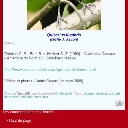
Quiscalus lugubris
(cliché J. Ascon)
Sources :
Robbins C. S., Brun B. & Herbert S. Z. (1980) -
Guide des Oiseaux
d'Amérique du Nord.
Ed. Delachaux Niestlé.
http://www.oiseaux.net/oiseaux/quiscale.de.brewer.html
Vidéos et photos : André Guyard (octobre 2009)
Écrit par
Nature25
dans la catégorie
Ornithologie
| Tags :
oiseaux
,
mainate
,
quiscale
de brewer
,
amérique
,
etats-unis
0
Les commentaires sont fermés.
> Haut de page