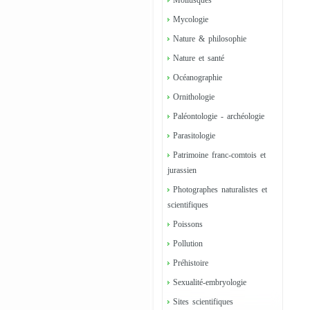
Mollusques
Mycologie
Nature & philosophie
Nature et santé
Océanographie
Ornithologie
Paléontologie - archéologie
Parasitologie
Patrimoine franc-comtois et
jurassien
Photographes naturalistes et
scientifiques
Poissons
Pollution
Préhistoire
Sexualité-embryologie
Sites scientifiques