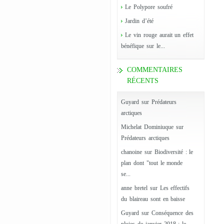
Le Polypore soufré
Jardin d’été
Le vin rouge aurait un effet
bénéfique sur le...
COMMENTAIRES
RÉCENTS
Guyard
sur
Prédateurs
arctiques
Michelat Dominiuque
sur
Prédateurs arctiques
chanoine
sur
Biodiversité : le
plan dont "tout le monde
se...
anne bretel
sur
Les effectifs
du blaireau sont en baisse
Guyard
sur
Conséquence des