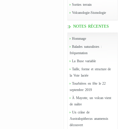
Sorties terrain
Volcanologie-Sismologie
NOTES RÉCENTES
Hommage
Balades naturalistes :
fréquentation
La Buse variable
Taille, forme et structure de
la Voie lactée
Tourbières en fête le 22
septembre 2019
À Mayotte, un volcan vient
de naître
Un crâne de
Australopithecus anamensis
découvert