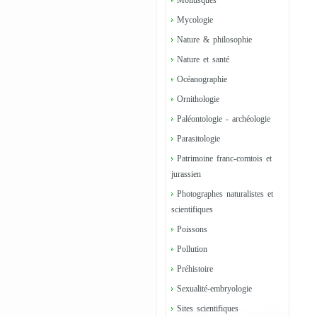
Mollusques
Mycologie
Nature & philosophie
Nature et santé
Océanographie
Ornithologie
Paléontologie - archéologie
Parasitologie
Patrimoine franc-comtois et
jurassien
Photographes naturalistes et
scientifiques
Poissons
Pollution
Préhistoire
Sexualité-embryologie
Sites scientifiques