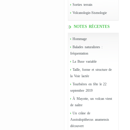
Sorties terrain
Volcanologie-Sismologie
NOTES RÉCENTES
Hommage
Balades naturalistes :
fréquentation
La Buse variable
Taille, forme et structure de
la Voie lactée
Tourbières en fête le 22
septembre 2019
À Mayotte, un volcan vient
de naître
Un crâne de
Australopithecus anamensis
découvert