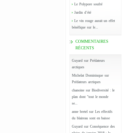
Le Polypore soufré
Jardin d’été
Le vin rouge aurait un effet
bénéfique sur le...
COMMENTAIRES
RÉCENTS
Guyard
sur
Prédateurs
arctiques
Michelat Dominiuque
sur
Prédateurs arctiques
chanoine
sur
Biodiversité : le
plan dont "tout le monde
se...
anne bretel
sur
Les effectifs
du blaireau sont en baisse
Guyard
sur
Conséquence des