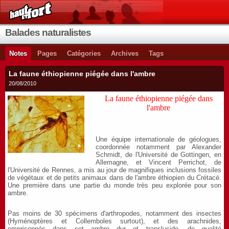
Balades naturalistes
Notes
Pages
Catégories
Archives
Tags
La faune éthiopienne piégée dans l'ambre
20/08/2010
La faune éthiopienne piégée dans
l'ambre
Une équipe internationale de géologues,
coordonnée notamment par Alexander
Schmidt, de l'Université de Gottingen, en
Allemagne, et Vincent Perrichot, de
l'Université de Rennes, a mis au jour de magnifiques inclusions fossiles
de végétaux et de petits animaux dans de l'ambre éthiopien du Crétacé.
Une première dans une partie du monde très peu explorée pour son
ambre.
Pas moins de 30 spécimens d'arthropodes, notamment des insectes
(Hyménoptères et Collemboles surtout), et des arachnides,
emprisonnés dans cet ambre dur et translucide, de qualité