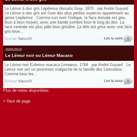
Le Lémur à dos gris Lepilemur dorsalis Gray, 1870 par André Guyard
Le Lémur à dos gris est l'une des plus petites espèces appartenant au
genre Lepilemur . Comme son nom l'indique, la face dorsale est gris-
brun à brun moyen, avec une bande sombre brun le long du dos. La
face ventrale est plus pâle brun grisâtre. La tête est grise avec une face
gris-brun...
Lire la suite
0
Écrit par
Nature25
20/05/2010
Le Lémur noir ou Lémur Macaco
Le Lémur noir Eulemur macaco Linnaeus, 1766 par André Guyard Le
Lémur noir est un prosimien malgache de la famille des Lémuriens.
Comme tous les...
Lire la suite
0
Écrit par
Nature25
Plus de notes disponibles.
> Haut de page