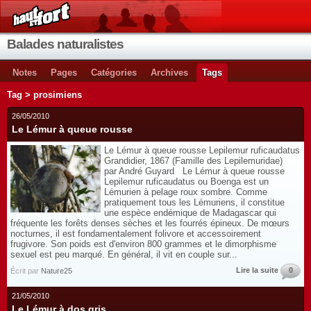
Balades naturalistes
Notes
Pages
Catégories
Archives
Tags
Tag > prosimiens
26/05/2010
Le Lémur à queue rousse
Le Lémur à queue rousse Lepilemur ruficaudatus
Grandidier, 1867 (Famille des Lepilemuridae)
par André Guyard Le Lémur à queue rousse
Lepilemur ruficaudatus ou Boenga est un
Lémurien à pelage roux sombre. Comme
pratiquement tous les Lémuriens, il constitue
une espèce endémique de Madagascar qui
fréquente les forêts denses sèches et les fourrés épineux. De mœurs
nocturnes, il est fondamentalement folivore et accessoirement
frugivore. Son poids est d'environ 800 grammes et le dimorphisme
sexuel est peu marqué. En général, il vit en couple sur...
Lire la suite
0
Écrit par
Nature25
21/05/2010
Le Lémur à dos gris