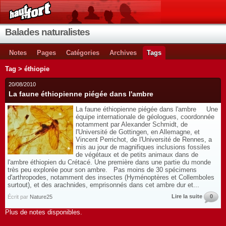
Balades naturalistes
Notes
Pages
Catégories
Archives
Tags
Tag > éthiopie
20/08/2010
La faune éthiopienne piégée dans l'ambre
La faune éthiopienne piégée dans l'ambre Une
équipe internationale de géologues, coordonnée
notamment par Alexander Schmidt, de
l'Université de Gottingen, en Allemagne, et
Vincent Perrichot, de l'Université de Rennes, a
mis au jour de magnifiques inclusions fossiles
de végétaux et de petits animaux dans de
l'ambre éthiopien du Crétacé. Une première dans une partie du monde
très peu explorée pour son ambre. Pas moins de 30 spécimens
d'arthropodes, notamment des insectes (Hyménoptères et Collemboles
surtout), et des arachnides, emprisonnés dans cet ambre dur et...
Lire la suite
0
Écrit par
Nature25
Plus de notes disponibles.