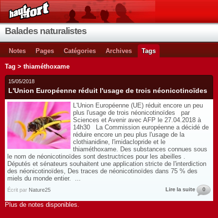
Balades naturalistes
Notes
Pages
Catégories
Archives
Tags
Tag > thiaméthoxame
15/05/2018
L'Union Européenne réduit l'usage de trois néonicotinoïdes
L'Union Européenne (UE) réduit encore un peu
plus l'usage de trois néonicotinoïdes par
Sciences et Avenir avec AFP le 27.04.2018 à
14h30 La Commission européenne a décidé de
réduire encore un peu plus l'usage de la
clothianidine, l'imidaclopride et le
thiaméthoxame. Des substances connues sous
le nom de néonicotinoïdes sont destructrices pour les abeilles .
Députés et sénateurs souhaitent une application stricte de l'interdiction
des néonicotinoïdes, Des traces de néonicotinoïdes dans 75 % des
miels du monde entier. ...
Lire la suite
0
Écrit par
Nature25
Plus de notes disponibles.