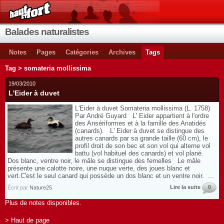
Balades naturalistes
Notes
Pages
Catégories
Archives
Tags
Tag > somateria mollissima
19/03/2010
L'Eider à duvet
L'Eider à duvet Somateria mollissima (L. 1758)
Par André Guyard L' Eider appartient à l'ordre
des Ansériformes et à la famille des Anatidés
(canards). L' Eider à duvet se distingue des
autres canards par sa grande taille (60 cm), le
profil droit de son bec et son vol qui alterne vol
battu (vol habituel des canards) et vol plané.
Dos blanc, ventre noir, le mâle se distingue des femelles Le mâle
présente une calotte noire, une nuque verte, des joues blanc et
vert.C'est le seul canard qui possède un dos blanc et un ventre noir. ...
Lire la suite
0
Écrit par
Nature25
Plus de notes disponibles.
> Haut de page