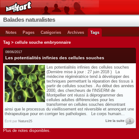
Balades naturalistes
Notes
Pages
Catégories
Archives
Tags
Tag > cellule souche embryonnaire
08/06/2017
Les potentialités infinies des cellules souches
Les potentialités infinies des cellules souches
(Dernière mise à jour : 27 juin 2018 ) La
médecine régénératrice tend à développer des
techniques permettant la réparation des tissus à
partir de cellules souches . Au début des années
2000, des chercheurs de l'INSERM de
Montpellier ont réussi à déprogrammer des
cellules adultes différenciées pour les
transformer en cellules souches démontrant
ainsi que le processus du vieillissement est réversible et annonçant une
thérapeutique pour en corriger les pathologies. Le corps humain...
Lire la suite
1
Écrit par
Nature25
Plus de notes disponibles.