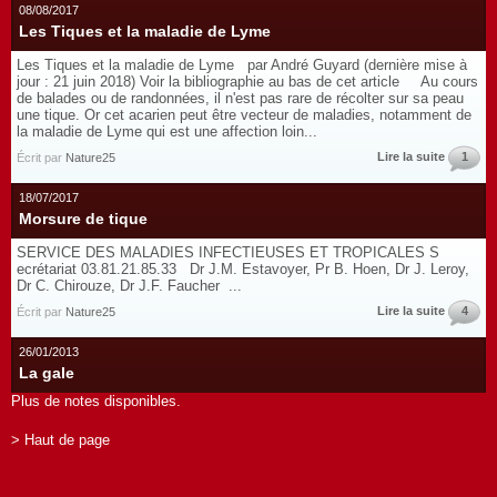
08/08/2017
Les Tiques et la maladie de Lyme
Les Tiques et la maladie de Lyme par André Guyard (dernière mise à
jour : 21 juin 2018) Voir la bibliographie au bas de cet article Au cours
de balades ou de randonnées, il n'est pas rare de récolter sur sa peau
une tique. Or cet acarien peut être vecteur de maladies, notamment de
la maladie de Lyme qui est une affection loin...
Lire la suite
1
Écrit par
Nature25
18/07/2017
Morsure de tique
SERVICE DES MALADIES INFECTIEUSES ET TROPICALES S
ecrétariat 03.81.21.85.33 Dr J.M. Estavoyer, Pr B. Hoen, Dr J. Leroy,
Dr C. Chirouze, Dr J.F. Faucher ...
Lire la suite
4
Écrit par
Nature25
26/01/2013
La gale
Plus de notes disponibles.
> Haut de page