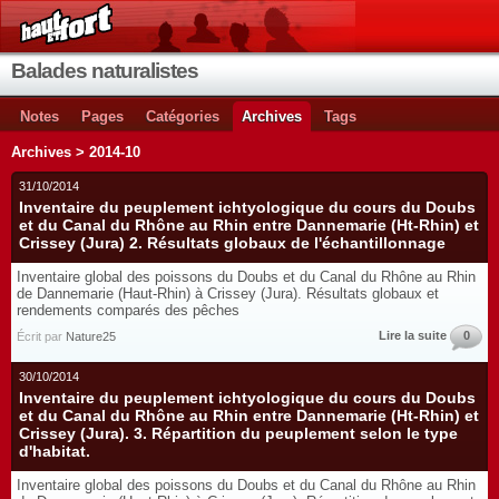
Balades naturalistes
Notes
Pages
Catégories
Archives
Tags
Archives > 2014-10
31/10/2014
Inventaire du peuplement ichtyologique du cours du Doubs
et du Canal du Rhône au Rhin entre Dannemarie (Ht-Rhin) et
Crissey (Jura) 2. Résultats globaux de l'échantillonnage
Inventaire global des poissons du Doubs et du Canal du Rhône au Rhin
de Dannemarie (Haut-Rhin) à Crissey (Jura). Résultats globaux et
rendements comparés des pêches
Lire la suite
0
Écrit par
Nature25
30/10/2014
Inventaire du peuplement ichtyologique du cours du Doubs
et du Canal du Rhône au Rhin entre Dannemarie (Ht-Rhin) et
Crissey (Jura). 3. Répartition du peuplement selon le type
d'habitat.
Inventaire global des poissons du Doubs et du Canal du Rhône au Rhin