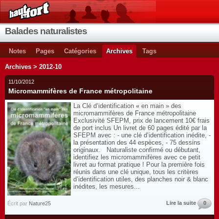
Balades naturalistes
Notes
Pages
Catégories
Archives
Tags
Archives > 2012-10
11/10/2012
Micromammifères de France métropolitaine
La Clé d’identification « en main » des
micromammifères de France métropolitaine
Exclusivité SFEPM, prix de lancement 10€ frais
de port inclus Un livret de 60 pages édité par la
SFEPM avec : - une clé d’identification inédite, -
la présentation des 44 espèces, - 75 dessins
originaux. Naturaliste confirmé ou débutant,
identifiez les micromammifères avec ce petit
livret au format pratique ! Pour la première fois
réunis dans une clé unique, tous les critères
d’identification utiles, des planches noir & blanc
inédites, les mesures...
Lire la suite
0
Écrit par
Nature25