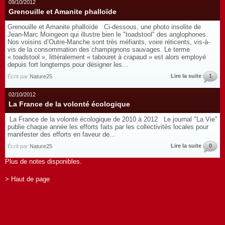
09/10/2012
Grenouille et Amanite phalloïde
Grenouille et Amanite phalloïde Ci-dessous, une photo insolite de
Jean-Marc Moingeon qui illustre bien le "toadstool" des anglophones.
Nos voisins d’Outre-Manche sont très méfiants, voire réticents, vis-à-
vis de la consommation des champignons sauvages. Le terme
« toadstool », littéralement « tabouret à crapaud » est alors employé
depuis fort longtemps pour désigner les...
Lire la suite
1
Écrit par
Nature25
02/10/2012
La France de la volonté écologique
La France de la volonté écologique de 2010 à 2012 Le journal "La Vie"
publie chaque année les efforts faits par les collectivités locales pour
manifester des efforts en faveur de...
Lire la suite
0
Écrit par
Nature25
Plus de notes disponibles.
> Haut de page