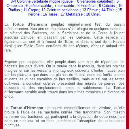
3-4 Colonne vertébrale mobile (queue = 8 vertèbres caudales) ; 5
Omoplate ; 6 précoracoïde ; 7 coracoïde ; 8 Humérus ; 9 Cubitus ; 10
Radius ; 11 Carpe ; 12 Ceinture perlvienne ; 13 Fémur ; 14 Tibia ; 15
Péroné ; 16 Tarse ; 17 Métatarse ; 18 Orteil.
La
Tortue d'Hermann
peuplait originellement l'est du bassin
méditerranéen. Son aire de répartition s'est élargie en quelques endroits,
et s'étend des Baléares, de la Sardaigne et de la Corse à l'ouest
jusqu'au Danube, en passant par les Balkans. Cette espèce vit
également au sud et à l'ouest de l'Italie, et dans le sud de la France
ainsi qu'en Sicile. Dans certaines de ces régions, c'est un animal très
rare.
Espèce peu exigeante, elle peuple dans son aire de répartition les
habitats les plus divers. On la trouve dans le maquis, dans les prairies
maigres et sur les versants montagneux couverts d'herbe ; aussi bien
sur les plateaux que dans les plaines du littoral, dans les forêts claires
et dans les dunes envahies de broussailles, mais aussi sur les terres
cultivées, à condition qu'elles présentent des murets de pierres, des
buissons et des emplacements secs et sablonneux. La
Tortue
d'Hermann
semble avoir trouvé dans les ruines romaines un biotope de
choix.
La
Tortue d'Hermann
se nourrit essentiellement de verdure, qu'elle
broute à l'aide de sa mâchoire cornée très tranchante. Son intestin
renferme des bactéries qui participent à la digestion de cette nourriture
riche en cellulose et en fibres, améliorant l'absorption des substances
nutritives.