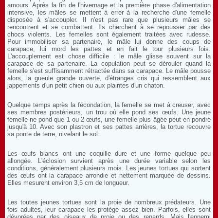
amours. Après la fin de l'hivernage et la première phase d'alimentation
intensive, les mâles se mettent à errer à la recherche d'une femelle
disposée à s'accoupler. Il n'est pas rare que plusieurs mâles se
rencontrent et se combattent. Ils cherchent à se repousser par des
chocs violents. Les femelles sont également traitées avec rudesse.
Pour immobiliser sa partenaire, le mâle lui donne des coups de
carapace, lui mord les pattes et en fait le tour plusieurs fois.
L'accouplement est chose difficile : le mâle glisse souvent sur la
carapace de sa partenaire. La copulation peut se dérouler quand la
femelle s'est suffisamment rétractée dans sa carapace. Le mâle pousse
alors, la gueule grande ouverte, d'étranges cris qui ressemblent aux
jappements d'un petit chien ou aux plaintes d'un chaton.
Quelque temps après la fécondation, la femelle se met à creuser, avec
ses membres postérieurs, un trou où elle pond ses œufs. Une jeune
femelle ne pond que 1 ou 2 œufs, une femelle plus âgée peut en pondre
jusqu'à 10. Avec son plastron et ses pattes arrières, la tortue recouvre
sa ponte de terre, nivelant le sol.
Les œufs blancs ont une coquille dure et une forme quelque peu
allongée. L'éclosion survient après une durée variable selon les
conditions, généralement plusieurs mois. Les jeunes tortues qui sortent
des œufs ont la carapace arrondie et nettement marquée de dessins.
Elles mesurent environ 3,5 cm de longueur.
Les toutes jeunes tortues sont la proie de nombreux prédateurs. Une
fois adultes, leur carapace les protège assez bien. Parfois, elles sont
dévorées par des oiseaux de proie ou des renards, Mais l'ennemi