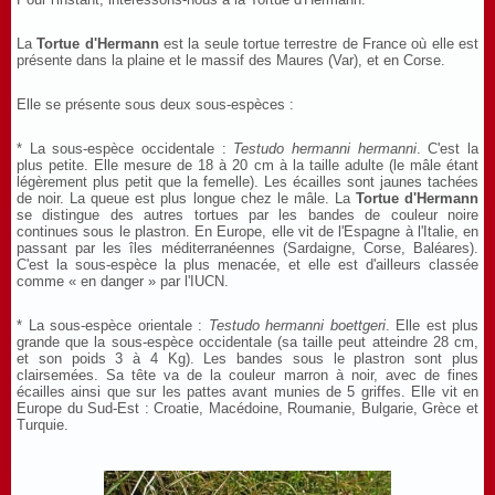
La
Tortue d'Hermann
est la seule tortue terrestre de France où elle est
présente dans la plaine et le massif des Maures (Var), et en Corse.
Elle se présente sous deux sous-espèces :
* La sous-espèce occidentale :
Testudo hermanni hermanni
. C'est la
plus petite. Elle mesure de 18 à 20 cm à la taille adulte (le mâle étant
légèrement plus petit que la femelle). Les écailles sont jaunes tachées
de noir. La queue est plus longue chez le mâle. La
Tortue d'Hermann
se distingue des autres tortues par les bandes de couleur noire
continues sous le plastron. En Europe, elle vit de l'Espagne à l'Italie, en
passant par les îles méditerranéennes (Sardaigne, Corse, Baléares).
C'est la sous-espèce la plus menacée, et elle est d'ailleurs classée
comme « en danger » par l'IUCN.
* La sous-espèce orientale :
Testudo hermanni boettgeri
. Elle est plus
grande que la sous-espèce occidentale (sa taille peut atteindre 28 cm,
et son poids 3 à 4 Kg). Les bandes sous le plastron sont plus
clairsemées. Sa tête va de la couleur marron à noir, avec de fines
écailles ainsi que sur les pattes avant munies de 5 griffes. Elle vit en
Europe du Sud-Est : Croatie, Macédoine, Roumanie, Bulgarie, Grèce et
Turquie.