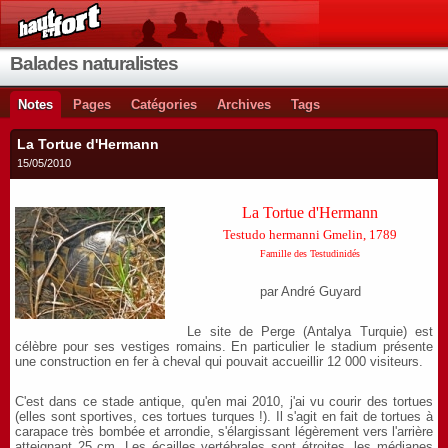
Balades naturalistes
Notes
Pages
Catégories
Archives
Tags
La Tortue d'Hermann
15/05/2010
La Tortue d'Hermann
Testudo hermanni Gmelin, 1789
Famille des Testudinidés
par André Guyard
Le site de Perge (Antalya Turquie) est
célèbre pour ses vestiges romains. En particulier le stadium présente
une construction en fer à cheval qui pouvait accueillir 12 000 visiteurs.
C'est dans ce stade antique, qu'en mai 2010, j'ai vu courir des tortues
(elles sont sportives, ces tortues turques !). Il s'agit en fait de tortues à
carapace très bombée et arrondie, s'élargissant légèrement vers l'arrière
atteignant 25 cm. Les écailles vertébrales sont étroites, les médianes