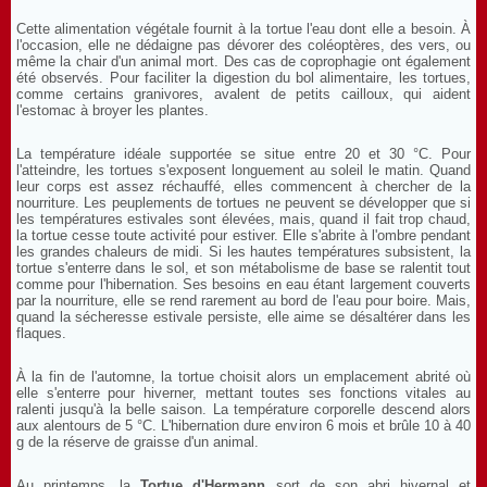
Cette alimentation végétale fournit à la tortue l'eau dont elle a besoin. À
l'occasion, elle ne dédaigne pas dévorer des coléoptères, des vers, ou
même la chair d'un animal mort. Des cas de coprophagie ont également
été observés. Pour faciliter la digestion du bol alimentaire, les tortues,
comme certains granivores, avalent de petits cailloux, qui aident
l'estomac à broyer les plantes.
La température idéale supportée se situe entre 20 et 30 °C. Pour
l'atteindre, les tortues s'exposent longuement au soleil le matin. Quand
leur corps est assez réchauffé, elles commencent à chercher de la
nourriture. Les peuplements de tortues ne peuvent se développer que si
les températures estivales sont élevées, mais, quand il fait trop chaud,
la tortue cesse toute activité pour estiver. Elle s'abrite à l'ombre pendant
les grandes chaleurs de midi. Si les hautes températures subsistent, la
tortue s'enterre dans le sol, et son métabolisme de base se ralentit tout
comme pour l'hibernation. Ses besoins en eau étant largement couverts
par la nourriture, elle se rend rarement au bord de l'eau pour boire. Mais,
quand la sécheresse estivale persiste, elle aime se désaltérer dans les
flaques.
À la fin de l'automne, la tortue choisit alors un emplacement abrité où
elle s'enterre pour hiverner, mettant toutes ses fonctions vitales au
ralenti jusqu'à la belle saison. La température corporelle descend alors
aux alentours de 5 °C. L'hibernation dure environ 6 mois et brûle 10 à 40
g de la réserve de graisse d'un animal.
Au printemps, la
Tortue d'Hermann
sort de son abri hivernal et