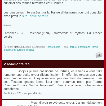
principal des tortues terrestres est l'Homme.
Les personnes intéressées par la
Tortue d'Hermann
pourront consulter
avec profit le
site Tortue de terre.
Sources :
Diesener G. & J. Reichhof (1994) -
Batraciens et Reptiles
. Ed. France
Loisirs.
Écrit par
Nature25
dans la catégorie
Herpétologie
| Tags :
tortue
,
chéloniens
,
tortue
d'hermann
,
turquie
,
reptiles
2
2 commentaires
Bonjour je suis passionné de Tortues, et je tiens à vous faire
remonter une petite erreur d'identification. En effet, les tortues que vous
avez rencontrées en Turquie ne sont pas des Testudo hermanni mais
des Testudo graeca ibera. Leur nom commun n'est pas "tortue
d'hermann" mais "tortue levantine". Rien à voir avec notre espèce
autochtone.
Publié il y a 178 mois par Matthieu.
Répondre à ce commentaire
Merci d'avoir relevé cette erreur. J'ai immédiatement