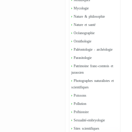
Mollusques
Mycologie
Nature & philosophie
Nature et santé
Océanographie
Ornithologie
Paléontologie - archéologie
Parasitologie
Patrimoine franc-comtois et
jurassien
Photographes naturalistes et
scientifiques
Poissons
Pollution
Préhistoire
Sexualité-embryologie
Sites scientifiques