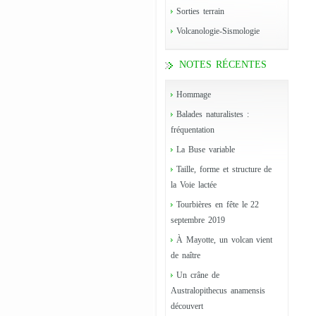
Sorties terrain
Volcanologie-Sismologie
NOTES RÉCENTES
Hommage
Balades naturalistes :
fréquentation
La Buse variable
Taille, forme et structure de
la Voie lactée
Tourbières en fête le 22
septembre 2019
À Mayotte, un volcan vient
de naître
Un crâne de
Australopithecus anamensis
découvert