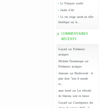
Le Polypore soufré
Jardin d’été
Le vin rouge aurait un effet
bénéfique sur le...
COMMENTAIRES
RÉCENTS
Guyard
sur
Prédateurs
arctiques
Michelat Dominiuque
sur
Prédateurs arctiques
chanoine
sur
Biodiversité : le
plan dont "tout le monde
se...
anne bretel
sur
Les effectifs
du blaireau sont en baisse
Guyard
sur
Conséquence des