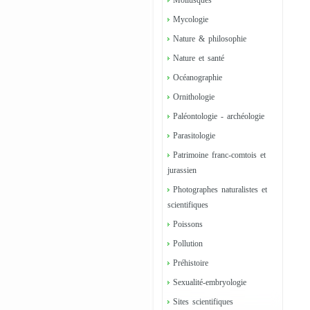
Mollusques
Mycologie
Nature & philosophie
Nature et santé
Océanographie
Ornithologie
Paléontologie - archéologie
Parasitologie
Patrimoine franc-comtois et
jurassien
Photographes naturalistes et
scientifiques
Poissons
Pollution
Préhistoire
Sexualité-embryologie
Sites scientifiques