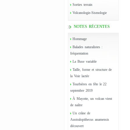
Sorties terrain
Volcanologie-Sismologie
NOTES RÉCENTES
Hommage
Balades naturalistes :
fréquentation
La Buse variable
Taille, forme et structure de
la Voie lactée
Tourbières en fête le 22
septembre 2019
À Mayotte, un volcan vient
de naître
Un crâne de
Australopithecus anamensis
découvert