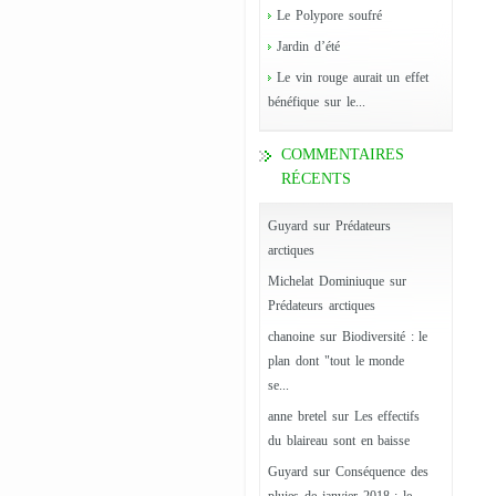
Le Polypore soufré
Jardin d’été
Le vin rouge aurait un effet
bénéfique sur le...
COMMENTAIRES
RÉCENTS
Guyard
sur
Prédateurs
arctiques
Michelat Dominiuque
sur
Prédateurs arctiques
chanoine
sur
Biodiversité : le
plan dont "tout le monde
se...
anne bretel
sur
Les effectifs
du blaireau sont en baisse
Guyard
sur
Conséquence des