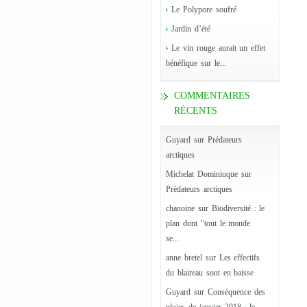
Le Polypore soufré
Jardin d’été
Le vin rouge aurait un effet
bénéfique sur le...
COMMENTAIRES
RÉCENTS
Guyard
sur
Prédateurs
arctiques
Michelat Dominiuque
sur
Prédateurs arctiques
chanoine
sur
Biodiversité : le
plan dont "tout le monde
se...
anne bretel
sur
Les effectifs
du blaireau sont en baisse
Guyard
sur
Conséquence des