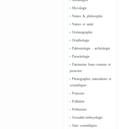
Mollusques
Mycologie
Nature & philosophie
Nature et santé
Océanographie
Ornithologie
Paléontologie - archéologie
Parasitologie
Patrimoine franc-comtois et
jurassien
Photographes naturalistes et
scientifiques
Poissons
Pollution
Préhistoire
Sexualité-embryologie
Sites scientifiques