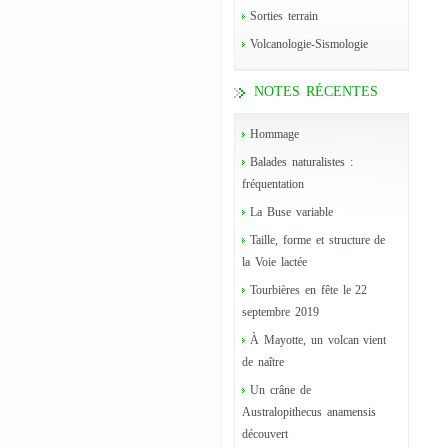
Sorties terrain
Volcanologie-Sismologie
NOTES RÉCENTES
Hommage
Balades naturalistes :
fréquentation
La Buse variable
Taille, forme et structure de
la Voie lactée
Tourbières en fête le 22
septembre 2019
À Mayotte, un volcan vient
de naître
Un crâne de
Australopithecus anamensis
découvert