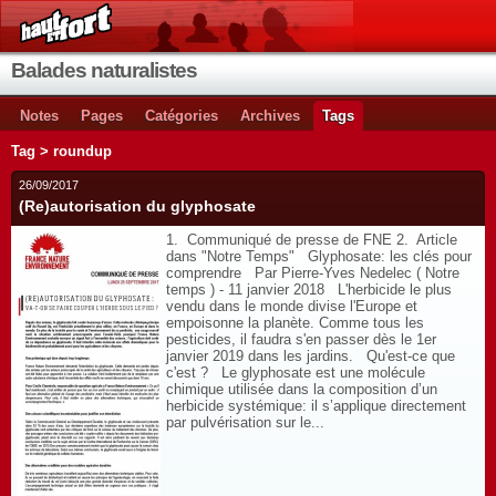
Balades naturalistes
Notes
Pages
Catégories
Archives
Tags
Tag > roundup
26/09/2017
(Re)autorisation du glyphosate
1. Communiqué de presse de FNE 2. Article
dans "Notre Temps" Glyphosate: les clés pour
comprendre Par Pierre-Yves Nedelec ( Notre
temps ) - 11 janvier 2018 L'herbicide le plus
vendu dans le monde divise l'Europe et
empoisonne la planète. Comme tous les
pesticides, il faudra s'en passer dès le 1er
janvier 2019 dans les jardins. Qu'est-ce que
c'est ? Le glyphosate est une molécule
chimique utilisée dans la composition d’un
herbicide systémique: il s’applique directement
par pulvérisation sur le...