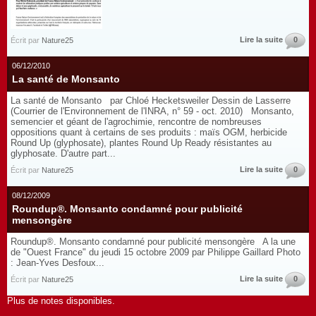
Lire la suite
0
Écrit par
Nature25
06/12/2010
La santé de Monsanto
La santé de Monsanto par Chloé Hecketsweiler Dessin de Lasserre
(Courrier de l'Environnement de l'INRA, n° 59 - oct. 2010) Monsanto,
semencier et géant de l'agrochimie, rencontre de nombreuses
oppositions quant à certains de ses produits : maïs OGM, herbicide
Round Up (glyphosate), plantes Round Up Ready résistantes au
glyphosate. D'autre part...
Lire la suite
0
Écrit par
Nature25
08/12/2009
Roundup®. Monsanto condamné pour publicité
mensongère
Roundup®. Monsanto condamné pour publicité mensongère A la une
de "Ouest France" du jeudi 15 octobre 2009 par Philippe Gaillard Photo
: Jean-Yves Desfoux...
Lire la suite
0
Écrit par
Nature25
Plus de notes disponibles.