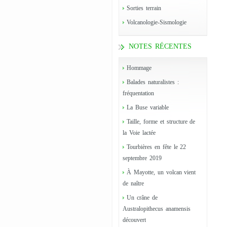
Sorties terrain
Volcanologie-Sismologie
NOTES RÉCENTES
Hommage
Balades naturalistes :
fréquentation
La Buse variable
Taille, forme et structure de
la Voie lactée
Tourbières en fête le 22
septembre 2019
À Mayotte, un volcan vient
de naître
Un crâne de
Australopithecus anamensis
découvert