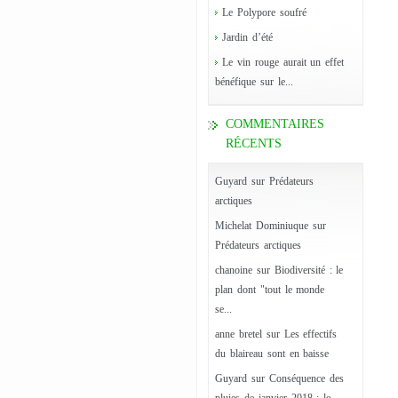
Le Polypore soufré
Jardin d’été
Le vin rouge aurait un effet
bénéfique sur le...
COMMENTAIRES
RÉCENTS
Guyard
sur
Prédateurs
arctiques
Michelat Dominiuque
sur
Prédateurs arctiques
chanoine
sur
Biodiversité : le
plan dont "tout le monde
se...
anne bretel
sur
Les effectifs
du blaireau sont en baisse
Guyard
sur
Conséquence des