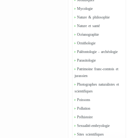
Mollusques
Mycologie
Nature & philosophie
Nature et santé
Océanographie
Ornithologie
Paléontologie - archéologie
Parasitologie
Patrimoine franc-comtois et
jurassien
Photographes naturalistes et
scientifiques
Poissons
Pollution
Préhistoire
Sexualité-embryologie
Sites scientifiques