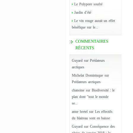
Le Polypore soufré
Jardin d’été
Le vin rouge aurait un effet
bénéfique sur le...
COMMENTAIRES
RÉCENTS
Guyard
sur
Prédateurs
arctiques
Michelat Dominiuque
sur
Prédateurs arctiques
chanoine
sur
Biodiversité : le
plan dont "tout le monde
se...
anne bretel
sur
Les effectifs
du blaireau sont en baisse
Guyard
sur
Conséquence des