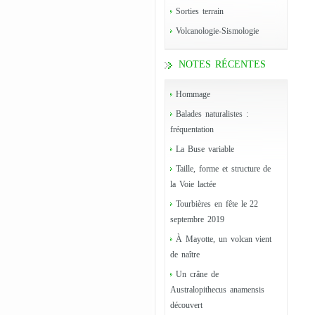
Sorties terrain
Volcanologie-Sismologie
NOTES RÉCENTES
Hommage
Balades naturalistes :
fréquentation
La Buse variable
Taille, forme et structure de
la Voie lactée
Tourbières en fête le 22
septembre 2019
À Mayotte, un volcan vient
de naître
Un crâne de
Australopithecus anamensis
découvert