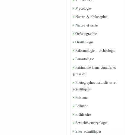
Mollusques
Mycologie
Nature & philosophie
Nature et santé
Océanographie
Ornithologie
Paléontologie - archéologie
Parasitologie
Patrimoine franc-comtois et
jurassien
Photographes naturalistes et
scientifiques
Poissons
Pollution
Préhistoire
Sexualité-embryologie
Sites scientifiques