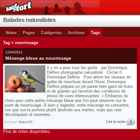
Balades naturalistes
Notes
Pages
Catégories
Archives
Tags
Tag > nourrissage
12/04/2013
Mésange bleue au nourrissage
Il y en a pour tous les goûts par Dominique
Delfino photographe naturaliste Cliché ©
Dominique Delfino Pour attirer les oiseaux en
quête de nourriture durant l'hiver, Dominique
Delfino prépare un joli panier bien garni de fruits
et de graines qui favorise des conditions de
prises de vues intéressantes. « Embarras du
choix pour cette petite mésange bleue que l'on peut observer sur le
point de nourrissage. À bien y regarder, notre mésange se concentre,
non pas sur la pomme plutôt destinée aux merles, mais aux noix
décortiquées et inserrées...
Lire la suite
0
Écrit par
Nature25
Plus de notes disponibles.