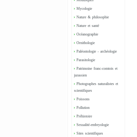
Mollusques
Mycologie
Nature & philosophie
Nature et santé
Océanographie
Ornithologie
Paléontologie - archéologie
Parasitologie
Patrimoine franc-comtois et
jurassien
Photographes naturalistes et
scientifiques
Poissons
Pollution
Préhistoire
Sexualité-embryologie
Sites scientifiques