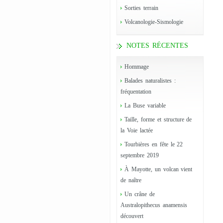
Sorties terrain
Volcanologie-Sismologie
NOTES RÉCENTES
Hommage
Balades naturalistes :
fréquentation
La Buse variable
Taille, forme et structure de
la Voie lactée
Tourbières en fête le 22
septembre 2019
À Mayotte, un volcan vient
de naître
Un crâne de
Australopithecus anamensis
découvert