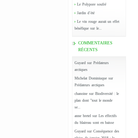
Le Polypore soufré
Jardin d’été
Le vin rouge aurait un effet
bénéfique sur le...
COMMENTAIRES
RÉCENTS
Guyard
sur
Prédateurs
arctiques
Michelat Dominiuque
sur
Prédateurs arctiques
chanoine
sur
Biodiversité : le
plan dont "tout le monde
se...
anne bretel
sur
Les effectifs
du blaireau sont en baisse
Guyard
sur
Conséquence des