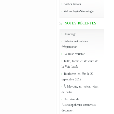
Sorties terrain
Volcanologie-Sismologie
NOTES RÉCENTES
Hommage
Balades naturalistes :
fréquentation
La Buse variable
Taille, forme et structure de
la Voie lactée
Tourbières en fête le 22
septembre 2019
À Mayotte, un volcan vient
de naître
Un crâne de
Australopithecus anamensis
découvert