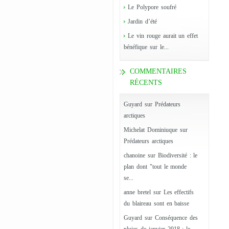
Le Polypore soufré
Jardin d’été
Le vin rouge aurait un effet
bénéfique sur le...
COMMENTAIRES
RÉCENTS
Guyard
sur
Prédateurs
arctiques
Michelat Dominiuque
sur
Prédateurs arctiques
chanoine
sur
Biodiversité : le
plan dont "tout le monde
se...
anne bretel
sur
Les effectifs
du blaireau sont en baisse
Guyard
sur
Conséquence des