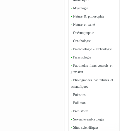
Mollusques
Mycologie
Nature & philosophie
Nature et santé
Océanographie
Ornithologie
Paléontologie - archéologie
Parasitologie
Patrimoine franc-comtois et
jurassien
Photographes naturalistes et
scientifiques
Poissons
Pollution
Préhistoire
Sexualité-embryologie
Sites scientifiques