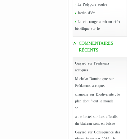
Le Polypore soufré
Jardin d’été
Le vin rouge aurait un effet
bénéfique sur le...
COMMENTAIRES
RÉCENTS
Guyard
sur
Prédateurs
arctiques
Michelat Dominiuque
sur
Prédateurs arctiques
chanoine
sur
Biodiversité : le
plan dont "tout le monde
se...
anne bretel
sur
Les effectifs
du blaireau sont en baisse
Guyard
sur
Conséquence des