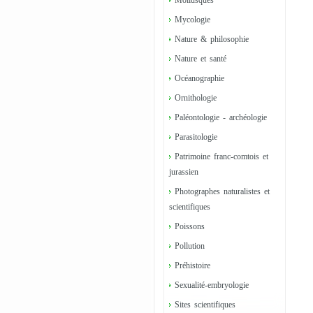
Mollusques
Mycologie
Nature & philosophie
Nature et santé
Océanographie
Ornithologie
Paléontologie - archéologie
Parasitologie
Patrimoine franc-comtois et
jurassien
Photographes naturalistes et
scientifiques
Poissons
Pollution
Préhistoire
Sexualité-embryologie
Sites scientifiques