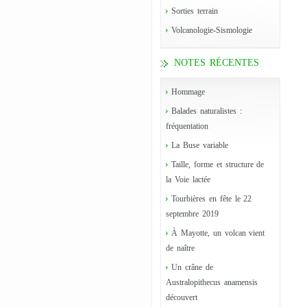
Sorties terrain
Volcanologie-Sismologie
NOTES RÉCENTES
Hommage
Balades naturalistes :
fréquentation
La Buse variable
Taille, forme et structure de
la Voie lactée
Tourbières en fête le 22
septembre 2019
À Mayotte, un volcan vient
de naître
Un crâne de
Australopithecus anamensis
découvert