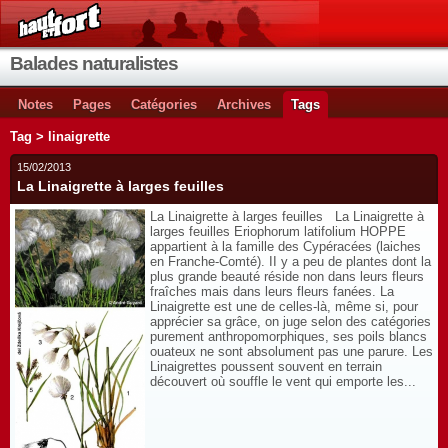
Balades naturalistes
Notes
Pages
Catégories
Archives
Tags
Tag > linaigrette
15/02/2013
La Linaigrette à larges feuilles
La Linaigrette à larges feuilles La Linaigrette à
larges feuilles Eriophorum latifolium HOPPE
appartient à la famille des Cypéracées (laiches
en Franche-Comté). II y a peu de plantes dont la
plus grande beauté réside non dans leurs fleurs
fraîches mais dans leurs fleurs fanées. La
Linaigrette est une de celles-là, même si, pour
apprécier sa grâce, on juge selon des catégories
purement anthropomorphiques, ses poils blancs
ouateux ne sont absolument pas une parure. Les
Linaigrettes poussent souvent en terrain
découvert où souffle le vent qui emporte les...