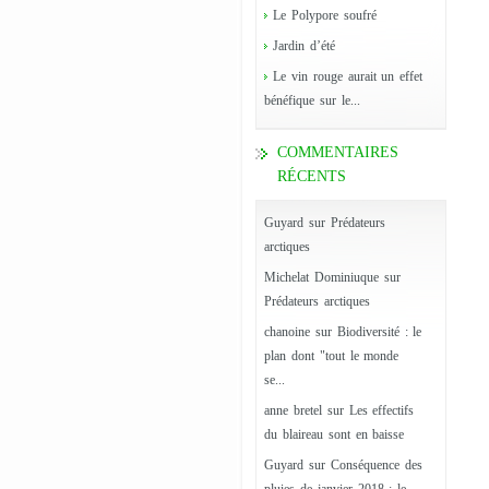
Le Polypore soufré
Jardin d’été
Le vin rouge aurait un effet
bénéfique sur le...
COMMENTAIRES
RÉCENTS
Guyard
sur
Prédateurs
arctiques
Michelat Dominiuque
sur
Prédateurs arctiques
chanoine
sur
Biodiversité : le
plan dont "tout le monde
se...
anne bretel
sur
Les effectifs
du blaireau sont en baisse
Guyard
sur
Conséquence des