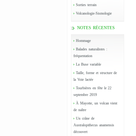
Sorties terrain
Volcanologie-Sismologie
NOTES RÉCENTES
Hommage
Balades naturalistes :
fréquentation
La Buse variable
Taille, forme et structure de
la Voie lactée
Tourbières en fête le 22
septembre 2019
À Mayotte, un volcan vient
de naître
Un crâne de
Australopithecus anamensis
découvert