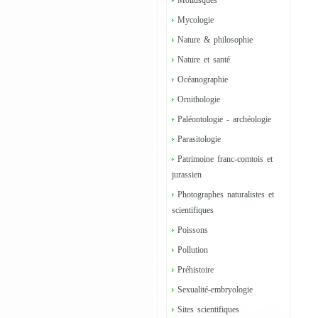
Mollusques
Mycologie
Nature & philosophie
Nature et santé
Océanographie
Ornithologie
Paléontologie - archéologie
Parasitologie
Patrimoine franc-comtois et
jurassien
Photographes naturalistes et
scientifiques
Poissons
Pollution
Préhistoire
Sexualité-embryologie
Sites scientifiques