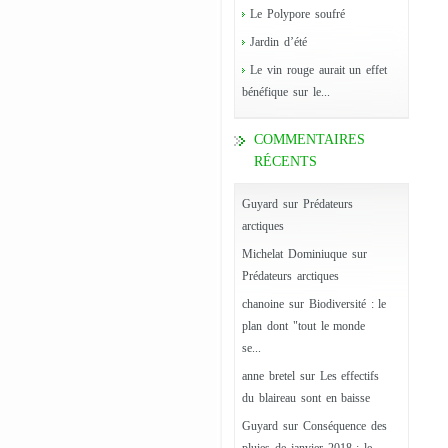
Le Polypore soufré
Jardin d’été
Le vin rouge aurait un effet
bénéfique sur le...
COMMENTAIRES
RÉCENTS
Guyard
sur
Prédateurs
arctiques
Michelat Dominiuque
sur
Prédateurs arctiques
chanoine
sur
Biodiversité : le
plan dont "tout le monde
se...
anne bretel
sur
Les effectifs
du blaireau sont en baisse
Guyard
sur
Conséquence des