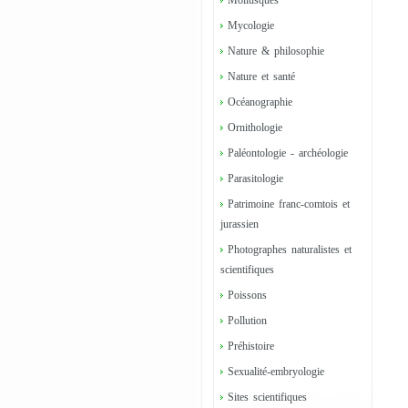
Mollusques
Mycologie
Nature & philosophie
Nature et santé
Océanographie
Ornithologie
Paléontologie - archéologie
Parasitologie
Patrimoine franc-comtois et
jurassien
Photographes naturalistes et
scientifiques
Poissons
Pollution
Préhistoire
Sexualité-embryologie
Sites scientifiques