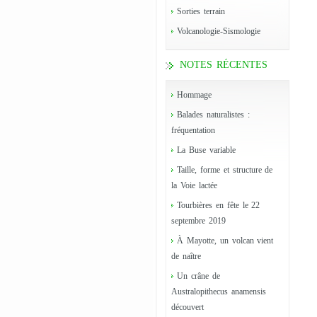
Sorties terrain
Volcanologie-Sismologie
NOTES RÉCENTES
Hommage
Balades naturalistes :
fréquentation
La Buse variable
Taille, forme et structure de
la Voie lactée
Tourbières en fête le 22
septembre 2019
À Mayotte, un volcan vient
de naître
Un crâne de
Australopithecus anamensis
découvert