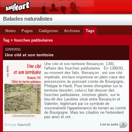
Balades naturalistes
Notes
Pages
Catégories
Archives
Tags
Tag > fourches patibulaires
12/03/2011
Une cité et son territoire
Une cité et son territoire Besançon, 1391,
l'affaire des fourches patibulaires En 1390/91,
au moment des faits, Besançon , est une cité
impériale, enclave importune en plein cœur des
possessions du puissant comte de Bourgogne,
Philippe le Hardi. Pour tenter d'empiéter sur le
territoire bisontin, celui-ci fait dresser des
fourches patibulaires, sinistres gibets, sur le
lieu-dit des Lavières situé entre Besançon et
Valentin, légitimant par ce symbole de
souveraineté l'appartenance du terrain au comté
de Bourgogne. Mais les citadins ne l'entendent
pas ainsi et ont...
Lire la suite
0
Écrit par
Nature25