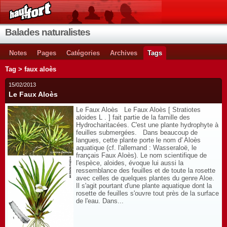
Balades naturalistes
Notes
Pages
Catégories
Archives
Tags
Tag > faux aloès
15/02/2013
Le Faux Aloès
Le Faux Aloès Le Faux Aloès [ Stratiotes
aloides L . ] fait partie de la famille des
Hydrocharitacées. C'est une plante hydrophyte à
feuilles submergées. Dans beaucoup de
langues, cette plante porte le nom d' Aloès
aquatique (cf. l'allemand : Wasseraloë, le
français Faux Aloès). Le nom scientifique de
l'espèce, aloides, évoque lui aussi la
ressemblance des feuilles et de toute la rosette
avec celles de quelques plantes du genre Aloe.
Il s'agit pourtant d'une plante aquatique dont la
rosette de feuilles s'ouvre tout près de la surface
de l'eau. Dans...