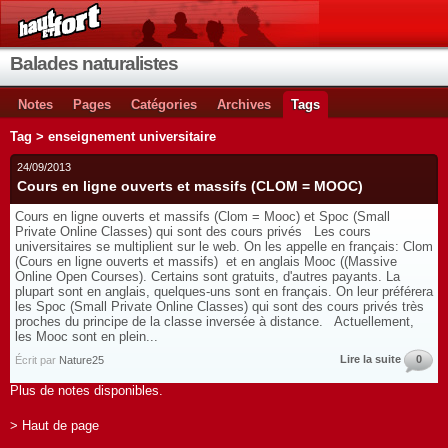
Balades naturalistes
Notes
Pages
Catégories
Archives
Tags
Tag > enseignement universitaire
24/09/2013
Cours en ligne ouverts et massifs (CLOM = MOOC)
Cours en ligne ouverts et massifs (Clom = Mooc) et Spoc (Small
Private Online Classes) qui sont des cours privés Les cours
universitaires se multiplient sur le web. On les appelle en français: Clom
(Cours en ligne ouverts et massifs) et en anglais Mooc ((Massive
Online Open Courses). Certains sont gratuits, d'autres payants. La
plupart sont en anglais, quelques-uns sont en français. On leur préférera
les Spoc (Small Private Online Classes) qui sont des cours privés très
proches du principe de la classe inversée à distance. Actuellement,
les Mooc sont en plein...
Lire la suite
0
Écrit par
Nature25
Plus de notes disponibles.
> Haut de page