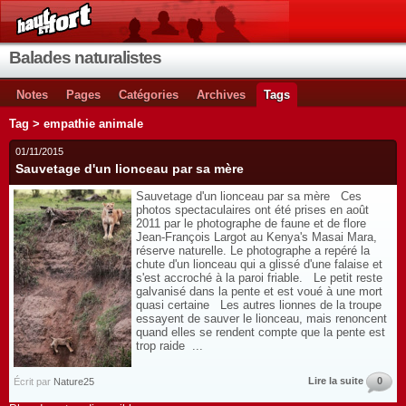
Balades naturalistes
Notes
Pages
Catégories
Archives
Tags
Tag > empathie animale
01/11/2015
Sauvetage d'un lionceau par sa mère
Sauvetage d'un lionceau par sa mère Ces
photos spectaculaires ont été prises en août
2011 par le photographe de faune et de flore
Jean-François Largot au Kenya's Masai Mara,
réserve naturelle. Le photographe a repéré la
chute d'un lionceau qui a glissé d'une falaise et
s'est accroché à la paroi friable. Le petit reste
galvanisé dans la pente et est voué à une mort
quasi certaine Les autres lionnes de la troupe
essayent de sauver le lionceau, mais renoncent
quand elles se rendent compte que la pente est
trop raide ...
Lire la suite
0
Écrit par
Nature25