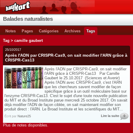
Balades naturalistes
Notes
Pages
Catégories
Archives
Tags
Tag > camille gaubert
25/10/2017
Après l'ADN par CRISPR-Cas9, on sait modifier l'ARN grâce à
CRISPR-Cas13
Après l'ADN par CRISPR-Cas9, on sait modifier
l'ARN grâce à CRISPR-Cas13 Par Camille
Gaubert le 25.10.2017 (Sciences et Avenir)
Après l'ADN avec CRISPR-Cas9, c'est l'ARN
que les chercheurs savent modifier de façon
spécifique grâce à un outil moléculaire basé sur
l'enzyme CRISPR-Cas13. C'est le sujet d'une toute nouvelle publication
du MIT et du Broad Institute parue mercredi 25 octobre 2017. On savait
déjà modifier l'ADN de façon ciblée, on sait maintenant modifier son
produit direct : l'ARN. Le Broad Institute et les scientifiques du MIT...
Lire la suite
0
Écrit par
Nature25
Plus de notes disponibles.